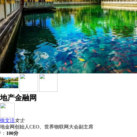
地产金融网
徐文洁
女士
地金网创始人CEO、世界物联网大会副主席
誉：
100分