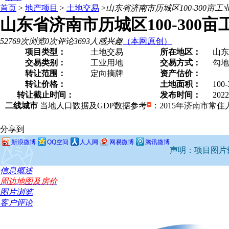
首页
>
地产项目
>
土地交易
>
山东省济南市历城区100-300亩
山东省济南市历城区100-300
52769次浏览
0次评论
3693人感兴趣
（本网原创）
项目类型：
土地交易
所在地区：
山东
交易类别：
工业用地
交易方式：
勾
转让范围：
定向摘牌
资产估价：
转让价格：
土地面积：
100
转让截止时间：
发布时间：
2022
二线城市
当地人口数据及GDP数据参考
：2015年济南市常住人口
分享到
新浪微博
QQ空间
人人网
网易微博
腾讯微博
声明：项目图片部
信息概述
周边地图及房价
图片浏览
客户评论