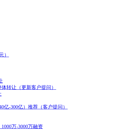
万元）
让
万整体转让（更新客户提问）
让
0亿-300亿）推荐（客户提问）
00万-3000万融资