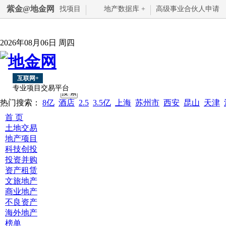
紫金@地金网
找项目
地产数据库 +
高级事业合伙人申请
2026年08月06日 周四
互联网+
专业项目交易平台
热门搜索：
8亿
酒店
2.5
3.5亿
上海
苏州市
西安
昆山
天津
首 页
土地交易
地产项目
科技创投
投资并购
资产租赁
文旅地产
商业地产
不良资产
海外地产
榜单