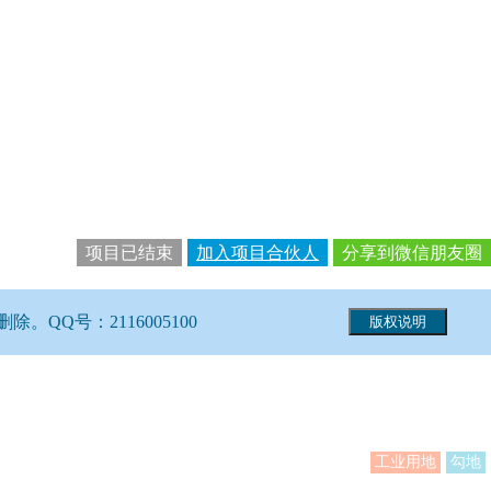
项目已结束
加入项目合伙人
分享到微信朋友圈
Q号：2116005100
工业用地
勾地