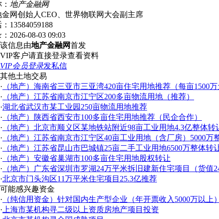
称：
地产金融网
地金网创始人CEO、世界物联网大会副主席
话：
13584059188
录：
2026-08-03 09:03
该信息由
地产金融网
首发
VIP客户请直接登录查看资料
VIP会员登录
发私信
其他土地交易
·
（地产）海南省三亚市三亚湾420亩住宅用地推荐（每亩1500
·
（地产）江苏省南京市江宁区200多亩物流用地（推荐）
·
湖北省武汉市某工业园250亩物流用地推荐
·
（地产）陕西省西安市100多亩住宅用地推荐（民企合作）
·
（地产）北京市顺义区某地铁站附近98亩工业用地4.3亿整体转
·
（地产）江苏省南京市江宁区40亩工业用地（含厂房）5000
·
（地产）江苏省昆山市巴城镇25亩二手工业用地6500万整体转
·
（地产）安徽省巢湖市100多亩住宅用地股权转让
·
（地产）广东省深圳市罗湖24万平米拆旧建新住宅项目（货值24
·
北京市门头沟区11万平米住宅项目25.3亿推荐
可能感兴趣资金
·
（纯信用资金）针对国内生产型企业（年开票收入5000万以上）10
·
上海市某机构寻二级以上资质房地产项目投资