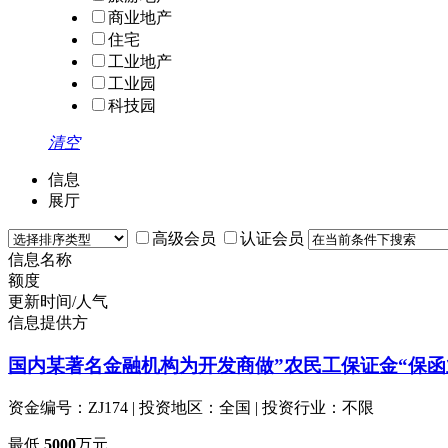
商业地产
住宅
工业地产
工业园
科技园
清空
信息
展厅
高级会员
认证会员
信息名称
额度
更新时间/人气
信息提供方
国内某著名金融机构为开发商做”农民工保证金“保函
资金编号：ZJ174 | 投资地区：全国 | 投资行业：不限
最低
5000
万元