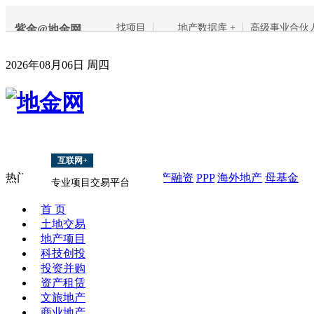
找项目
地产数据库 +
高级事业合伙
紫金@地金网
2026年08月06日 周四
互联网+
热门搜索：
项目
上海
南京
地产融资
PPP
海外地产
母基金
专业项目交易平台
首 页
土地交易
地产项目
科技创投
投资并购
资产租赁
文旅地产
商业地产