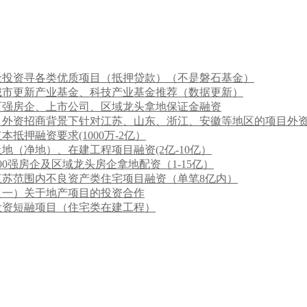
金投资寻各类优质项目（抵押贷款）（不是磐石基金）
城市更新产业基金、科技产业基金推荐（数据更新）
百强房企、上市公司、区域龙头拿地保证金融资
）外资招商背景下针对江苏、山东、浙江、安徽等地区的项目外
抵押融资要求(1000万-2亿）
地（净地）、在建工程项目融资(2亿-10亿）
0强房企及区域龙头房企拿地配资（1-15亿）
江苏范围内不良资产类住宅项目融资（单笔8亿内）
之一）关于地产项目的投资合作
投资短融项目（住宅类在建工程）