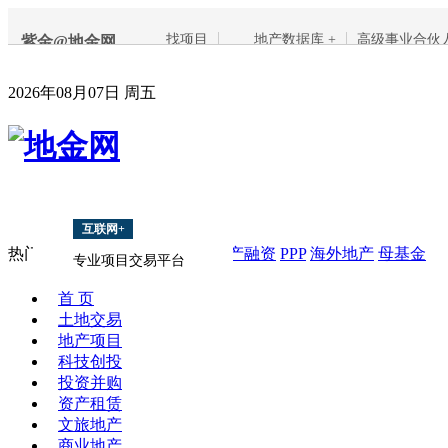
找项目
地产数据库 +
高级事业合伙
紫金@地金网
2026年08月07日 周五
互联网+
热门搜索：
项目
上海
南京
地产融资
PPP
海外地产
母基金
专业项目交易平台
首 页
土地交易
地产项目
科技创投
投资并购
资产租赁
文旅地产
商业地产