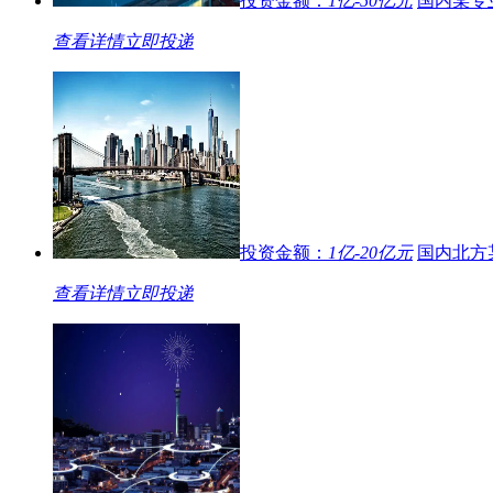
投资金额：
1亿-50亿元
国内某专
[
债权投资
]
(重点针对中小房企）企业自有资金针对房地
款、土地前融项目的要求
06-28
查看详情
立即投递
[
基金信托
]
（京津冀产业基金）国内某大型基金针对京津
基金要求（首期规模100亿）
06-25
[
基金信托
]
（中医药基金）国内某大型基金针对中医药大
求（首期规模50亿）
06-25
[
股权投资
]
（科技基金）国内某大型基金针对高端装备制
求（基金规模480亿）
06-17
[
债权投资
]
某金融发展集团针对百强企业土地前融、在建
保贴现等业务推荐
06-04
投资金额：
1亿-20亿元
国内北方
[
债权投资
]
某上市企业针对地产企业3000万以内的前融
包销业务推荐
05-24
查看详情
立即投递