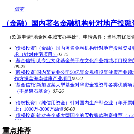
清空
（金融）国内著名金融机构针对地产投融
（欢迎申请“地金网各城市办事处“。申请条件：当地有优质
[
债权投资
]
（金融）国内著名金融机构针对地产投融资及
求（针对住宅项目）
02-15
[
基金信托
]
某专业文化基金关于在文化产业领域项目投资
09-25
[
股权投资
]
国内某专业公司50亿资金规模投资健康产业领
作方操盘海南健康产业项目
09-22
[
基金信托
]
新加坡某大型基金对华资金投资寻各类优质项
（不是磐石基金）
07-26
[
债权投资
]
（纯信用资金）针对国内生产型企业（年开票收
上）1000万-3000万融资
06-08
[
债权投资
]
针对央企或大型国企的应收账款融资推荐（5-2
授信
04-09
[
债权投资
]
（金融）地金网联合多家金融机构针对商业地产
重点推荐