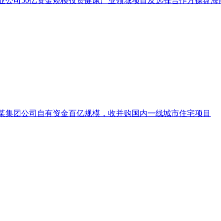
业公司50亿资金规模投资健康产业领域项目及选择合作方操盘海
产企业抵押贷
冀地区产业投资
健康项目投资要
造业项目投资要
项目融资、商票
某集团公司自有资金百亿规模，收并购国内一线城市住宅项目
、流动资金融资及