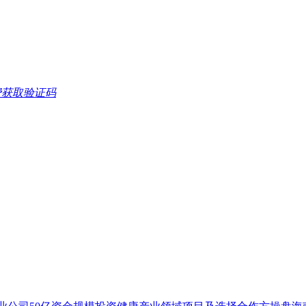
导体、能源类项
业、新基建类项
、矿权求购、融
费获取验证码
地商业及公寓等
质项目（山东地
债权抵押融资
科技产业基金推
、区域龙头拿地
对江苏、山东、