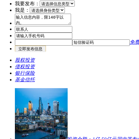
我要发布：
资要求
01-20
我是：
[
债权投资
]
某租赁资金针对国央企、上市公司的芯片、半
目投资要求
01-06
[
债权投资
]
某租赁资金针对政信平台、央企、国企类、同
目的投资要求
01-06
[
基金信托
]
（矿产）地金网矿权交易平台：各类矿权转让
免
资合作、交易操盘手申请；欢迎合作
12-30
[
基金信托
]
上海某基金40亿规模专做上海、南京、杭州等
股权投资
不良资产收购
10-22
债权投资
[
基金信托
]
（乡村振兴）200亿规模“乡村振兴基金”寻优
银行保险
区优先）
10-15
基金信托
[
债权投资
]
某资方针对北京、杭州、南京三地的商业资产
（5000万起）
08-11
[
基金信托
]
（城市更新基金）千亿级城市更新产业基金、
荐（数据更新）
07-27
[
债权投资
]
（保证金过桥）针对国内百强房企、上市公司
保证金融资
07-20
[
基金信托
]
（外资招商引资可以直投）外资招商背景下针
浙江、安徽等地区的项目外资配资
07-12