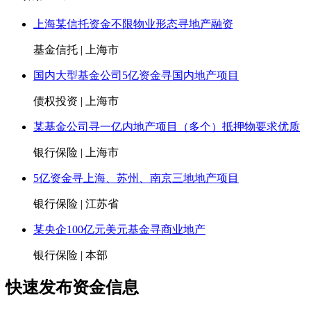
证券化）项目服务
03-16
[
基金信托
]
（科技基金）国内某大型基金针对高端装备制
上海某信托资金不限物业形态寻地产融资
求（基金规模480亿）
03-01
基金信托 | 上海市
[
基金信托
]
（中医药基金）国内某大型基金针对中医药大
求（首期规模50亿）
03-01
国内大型基金公司5亿资金寻国内地产项目
[
基金信托
]
（京津冀产业基金）国内某大型基金针对京津
基金要求（首期规模100亿）
03-01
债权投资 | 上海市
[
基金信托
]
（金融）针对央企或大型国有建筑企业”F+EP
某基金公司寻一亿内地产项目（多个）抵押物要求优质
02-23
[
债权投资
]
国内某金融机构针对二级债券市场资金（单笔额
银行保险 | 上海市
02-21
5亿资金寻上海、苏州、南京三地地产项目
[
股权投资
]
国内北方某集团公司自有资金百亿规模，收并
住宅项目
02-15
银行保险 | 江苏省
[
银行保险
]
（科技企业融资）国内某大型金融机构针对京
上市企业纯信用贷款推荐
02-12
某央企100亿元美元基金寻商业地产
[
债权投资
]
（金融）本网针对为国内城投公司发行离岸债
荐（客户提问更新）
01-22
银行保险 | 本部
[
债权投资
]
国内某机构200亿资金针对一二线城市地产类
为养老的住宅、公寓、商业项目）进行收并购
01-21
快速发布资金信息
[
债权投资
]
某大型民营企业90亿专项资金针对长三角地区