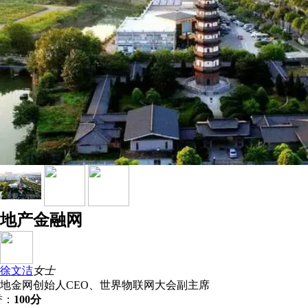
地产金融网
徐文洁
女士
地金网创始人CEO、世界物联网大会副主席
誉：
100分