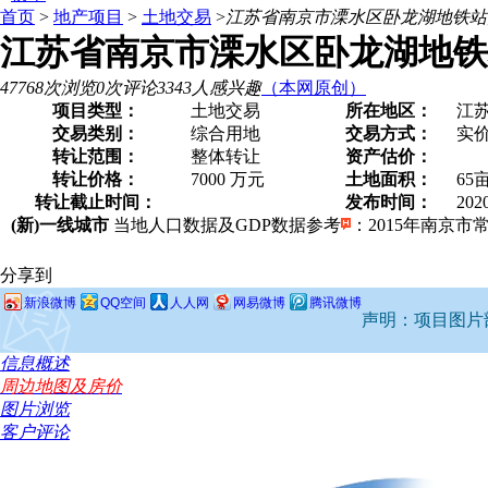
首页
>
地产项目
>
土地交易
>
江苏省南京市溧水区卧龙湖地铁站旁
江苏省南京市溧水区卧龙湖地铁站
47768次浏览
0次评论
3343人感兴趣
（本网原创）
项目类型：
土地交易
所在地区：
江
交易类别：
综合用地
交易方式：
实
转让范围：
整体转让
资产估价：
转让价格：
7000 万元
土地面积：
65
转让截止时间：
发布时间：
202
(新)一线城市
当地人口数据及GDP数据参考
：2015年南京市常住
分享到
新浪微博
QQ空间
人人网
网易微博
腾讯微博
声明：项目图片部
信息概述
周边地图及房价
图片浏览
客户评论