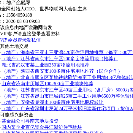
称：
地产金融网
地金网创始人CEO、世界物联网大会副主席
话：
13584059188
录：
2026-08-03 09:03
该信息由
地产金融网
首发
VIP客户请直接登录查看资料
VIP会员登录
发私信
其他土地交易
·
（地产）海南省三亚市三亚湾420亩住宅用地推荐（每亩1500
·
（地产）江苏省南京市江宁区200多亩物流用地（推荐）
·
湖北省武汉市某工业园250亩物流用地推荐
·
（地产）陕西省西安市100多亩住宅用地推荐（民企合作）
·
（地产）北京市顺义区某地铁站附近98亩工业用地4.3亿整体转
·
山东省济南市历城区100-300亩工业地块推荐
·
（地产）江苏省南京市江宁区40亩工业用地（含厂房）5000
·
（地产）江苏省昆山市巴城镇25亩二手工业用地6500万整体转
·
（地产）安徽省巢湖市100多亩住宅用地股权转让
·
（地产）广东省深圳市罗湖24万平米拆旧建新住宅项目（货值24
可能感兴趣资金
·
某金融公司寻南京地块投资
·
国内某企业百亿资金寻江浙沪住宅地块