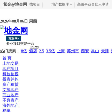
紫金@地金网
找项目
地产数据库 +
高级事业合伙人申请
2026年08月06日 周四
互联网+
专业项目交易平台
热门搜索：
8亿
酒店
2.5
3.5亿
上海
苏州市
西安
昆山
天津
首 页
土地交易
地产项目
科技创投
投资并购
资产租赁
文旅地产
商业地产
不良资产
海外地产
榜单