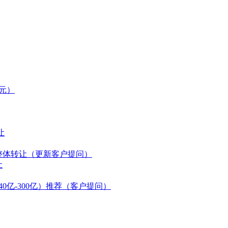
万元）
让
万整体转让（更新客户提问）
让
0亿-300亿）推荐（客户提问）