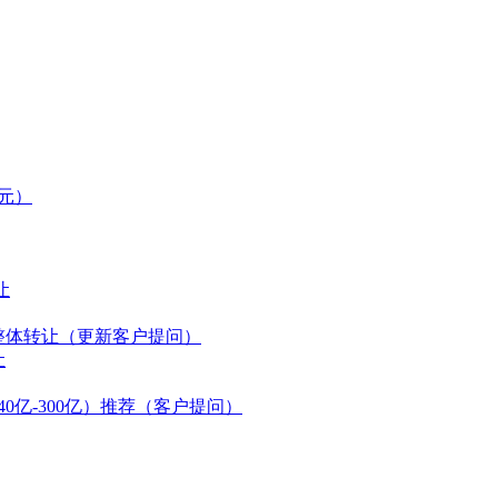
万元）
让
万整体转让（更新客户提问）
让
0亿-300亿）推荐（客户提问）