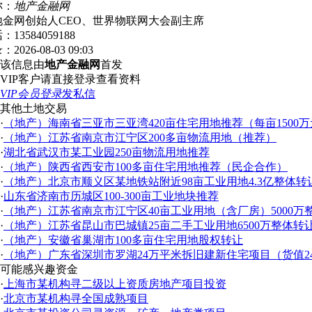
称：
地产金融网
地金网创始人CEO、世界物联网大会副主席
话：
13584059188
录：
2026-08-03 09:03
该信息由
地产金融网
首发
VIP客户请直接登录查看资料
VIP会员登录
发私信
其他土地交易
·
（地产）海南省三亚市三亚湾420亩住宅用地推荐（每亩1500
·
（地产）江苏省南京市江宁区200多亩物流用地（推荐）
·
湖北省武汉市某工业园250亩物流用地推荐
·
（地产）陕西省西安市100多亩住宅用地推荐（民企合作）
·
（地产）北京市顺义区某地铁站附近98亩工业用地4.3亿整体转
·
山东省济南市历城区100-300亩工业地块推荐
·
（地产）江苏省南京市江宁区40亩工业用地（含厂房）5000
·
（地产）江苏省昆山市巴城镇25亩二手工业用地6500万整体转
·
（地产）安徽省巢湖市100多亩住宅用地股权转让
·
（地产）广东省深圳市罗湖24万平米拆旧建新住宅项目（货值24
可能感兴趣资金
·
上海市某机构寻二级以上资质房地产项目投资
·
北京市某机构寻全国成熟项目