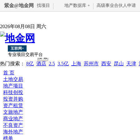
紫金@地金网
找项目
地产数据库 +
高级事业合伙人申请
2026年08月08日 周六
互联网+
专业项目交易平台
热门搜索：
8亿
酒店
2.5
3.5亿
上海
苏州市
西安
昆山
天津
首 页
土地交易
地产项目
科技创投
投资并购
资产租赁
文旅地产
商业地产
不良资产
海外地产
榜单