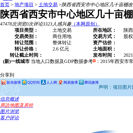
首页
>
地产项目
>
土地交易
>
陕西省西安市中心地区几十亩棚改
陕西省西安市中心地区几十亩棚
47478次浏览
0次评论
3323人感兴趣
（本网原创）
项目类型：
土地交易
所在地区：
陕西
交易类别：
商住用地
交易方式：
股
转让范围：
整体转让
资产估价：
转让价格：
2.6 亿元
土地面积：
转让截止时间：
发布时间：
2021
(新)一线城市
当地人口数据及GDP数据参考
：2015年西安市常住
分享到
新浪微博
QQ空间
人人网
网易微博
腾讯微博
声明：项目图片部
信息概述
周边地图及房价
图片浏览
客户评论